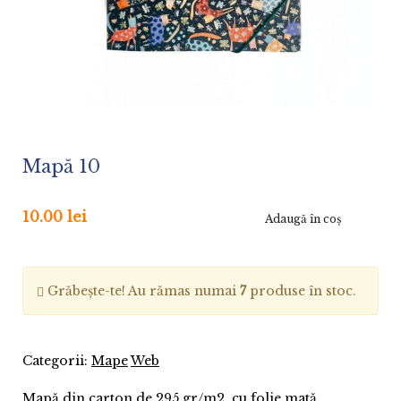
Mapă 10
10.00 lei
Adaugă în coş
Grăbește-te! Au rămas numai
7
produse în stoc.
Categorii:
Mape
Web
Mapă din carton de 295 gr/m2, cu folie mată.