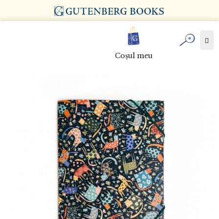
Tog
nav
Coşul meu