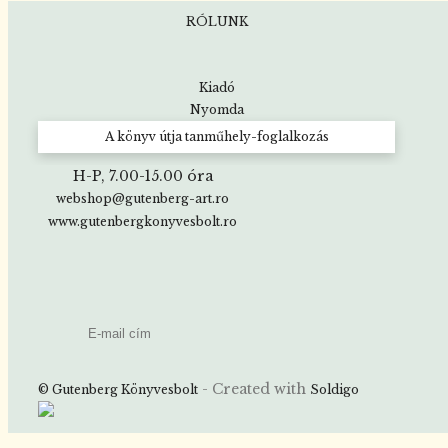
RÓLUNK
Kiadó
Nyomda
A könyv útja tanműhely-foglalkozás
H-P, 7.00-15.00 óra
webshop@gutenberg-art.ro
www.gutenbergkonyvesbolt.ro
- Created with
© Gutenberg Könyvesbolt
Soldigo