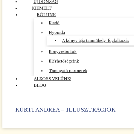
ÚJDONSÁG
KIEMELT
RÓLUNK
Kiadó
Nyomda
A könyv útja tanműhely-foglalkozás
Könyvesboltok
Elérhetőségeink
Támogató partnerek
ALKOSS VELÜNK!
BLOG
KÜRTI ANDREA – ILLUSZTRÁCIÓK