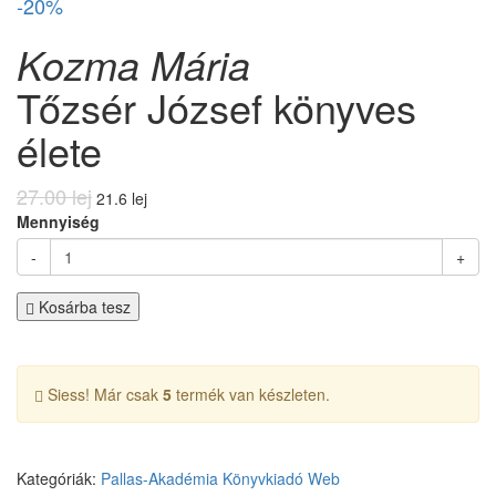
-20%
Kozma Mária
Tőzsér József könyves
élete
27.00 lej
21.6 lej
Mennyiség
-
+
Kosárba tesz
Siess! Már csak
5
termék van készleten.
Kategóriák:
Pallas-Akadémia Könyvkiadó
Web