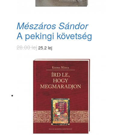
Mészáros Sándor
A pekingi követség
28.00 lej
25.2 lej