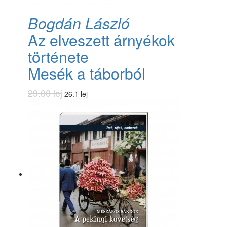
Bogdán László
Az elveszett árnyékok
története
Mesék a táborból
29.00 lej
26.1 lej