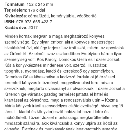
Formátum
: 152 x 245 mm
Terjedelem
: 176 oldal
Kivitelezés
: cérnafűzött, keménytábla, védőborító
ISBN
: 978-973-665-423-7
Kiadás éve
: 2017
Minden kornak megvan a maga meghatározó könyves
személyisége. Egy olyan ember, aki a könyves mesterséget
hivatásként űzi, aki úgy terjeszti az írott szót, miként az apostolok
az Örömhírt. Az elmúlt száz esztendőben Erdélyben három ilyen
személyiség volt: Kós Károly, Domokos Géza és Tőzsér József.
Kós a könyvkészítés mindenese volt, szerző, illusztrátor,
tipográfus, nyomdász, kiadó és kereskedő egy személyben.
Domokos Géza kihasználva a kedvező fordulatot jó érzékkel
teremtett könyves intézményt, megnyilvánulási teret adva a
szerzőknek, megtartó olvasmányt az olvasóknak. Tőzsér József a
Kriterion ige-várának gazdag termését juttatta el hittel és
kitartással az olvasóhoz, majd a rendszerváltás után – Kozma
Mária könyvek iránti szenvedélyes elkötelezettségét hívva segítő
társul – kiadót és könyvterjesztő hálózatot hozott létre és
működtetett. Tőzsér József munkássága megkerülhetetlen
mindazok számára, akik kíváncsiak a könyv útjára az írótól az
olvasóig, Életének és munkásságának legavatottabb ismerője,