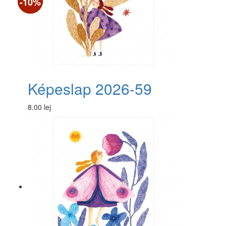
-10%
-10%
-10%
Képeslap 2026-59
8.00 lej