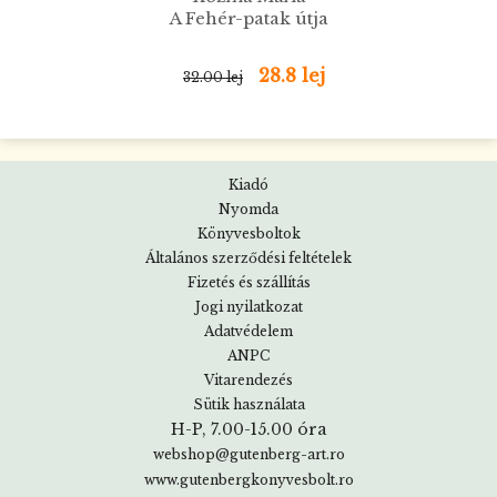
A Fehér-patak útja
28.8 lej
32.00 lej
Kiadó
Nyomda
Könyvesboltok
Általános szerződési feltételek
Fizetés és szállítás
Jogi nyilatkozat
Adatvédelem
ANPC
Vitarendezés
Sütik használata
H-P, 7.00-15.00 óra
webshop@gutenberg-art.ro
www.gutenbergkonyvesbolt.ro