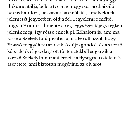
dokumentálja, beleértve a nemegyszer archaizáló
beszédmodort, tájszavak használatát, amelyeknek
jelentését jegyzetben oldja fel. Figyelemre méltó,
hogy a Homoród mente a régi egységes tájegységként
jelenik meg, így része ennek pl. Kőhalom is, ami ma
kissé a Székelyföld perifériájára került azzal, hogy
Brassó megyéhez tartozik. Az újragondolt és a szerző
képzeletével gazdagított történetekből sugárzik a
szerző Székelyföld iránt érzett mélységes tisztelete és
szeretete, ami biztosan megérinti az olvasót.