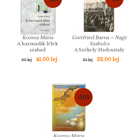
Kozma Mária
Gottfried Barna – Nagy
A harmadik lélek
Szabolcs
szabad
A Székely Hadosztály
története
41.00 lej
32.00 lej
50 lej
35 lej
-10%
Kozma Mária