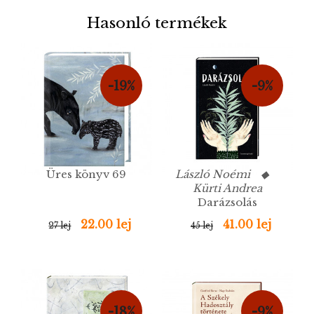
Hasonló termékek
-19%
-9%
Üres könyv 69
László Noémi ◆
Kürti Andrea
Darázsolás
22.00 lej
41.00 lej
27 lej
45 lej
-18%
-9%