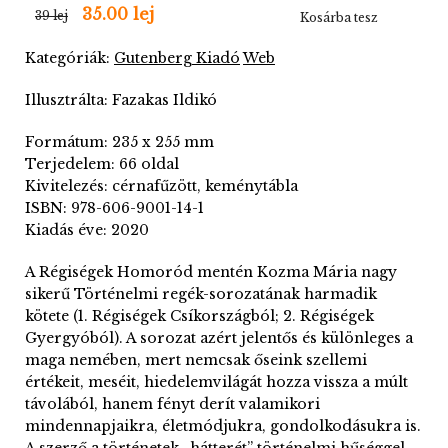
35.00 lej
39 lej
Kosárba tesz
Kategóriák:
Gutenberg Kiadó
Web
Illusztrálta: Fazakas Ildikó
Formátum: 235 x 255 mm
Terjedelem: 66 oldal
Kivitelezés: cérnafűzött, keménytábla
ISBN: 978-606-9001-14-1
Kiadás éve: 2020
A Régiségek Homoród mentén Kozma Mária nagy
sikerű Történelmi regék-sorozatának harmadik
kötete (1. Régiségek Csíkországból; 2. Régiségek
Gyergyóból). A sorozat azért jelentős és különleges a
maga nemében, mert nemcsak őseink szellemi
értékeit, meséit, hiedelemvilágát hozza vissza a múlt
távolából, hanem fényt derít valamikori
mindennapjaikra, életmódjukra, gondolkodásukra is.
A szerző a történetek „hátterét” történelmi hűséggel