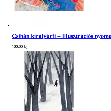
Csihán királyúrfi – Illusztrációs nyoma
100.00 lej