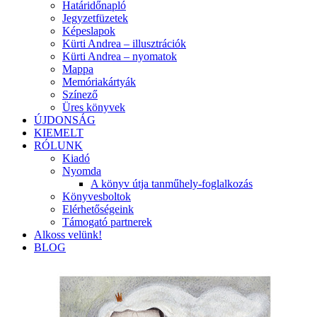
Határidőnapló
Jegyzetfüzetek
Képeslapok
Kürti Andrea – illusztrációk
Kürti Andrea – nyomatok
Mappa
Memóriakártyák
Színező
Üres könyvek
ÚJDONSÁG
KIEMELT
RÓLUNK
Kiadó
Nyomda
A könyv útja tanműhely-foglalkozás
Könyvesboltok
Elérhetőségeink
Támogató partnerek
Alkoss velünk!
BLOG