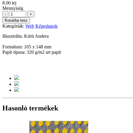
8.00 lej
Mennyiség
-
+
Kosárba tesz
Kategóriák:
Web
Képeslapok
Illusztrálta: Kürti Andrea
Formátum: 105 x 148 mm
Papír típusa: 320 g/m2 art papír
Hasonló termékek