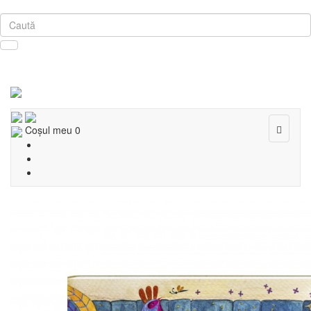
Toggle
Coşul meu
0
navigat