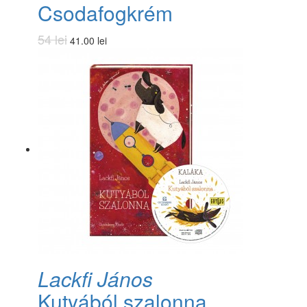
Csodafogkrém
54 lei
41.00 lei
​Lackfi János
Kutyából szalonna