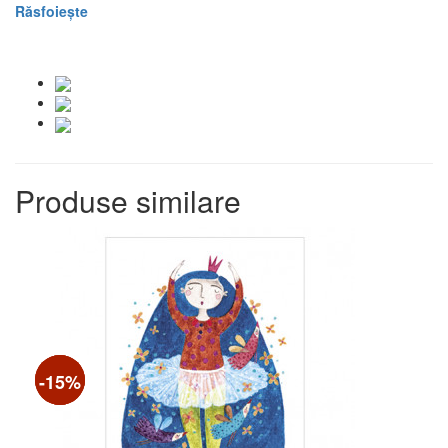
Răsfoiește
Produse similare
-24%
-15%
-15%