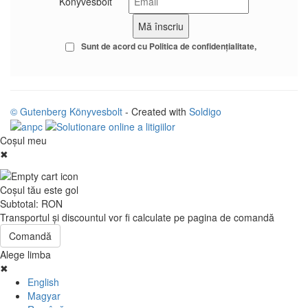
Könyvesbolt
Sunt de acord cu
Politica de confidenţialitate
© Gutenberg Könyvesbolt
- Created with
Soldigo
Coşul meu
✖
Coşul tău este gol
Subtotal:
RON
Transportul şi discountul vor fi calculate pe pagina de comandă
Comandă
Alege limba
✖
English
Magyar