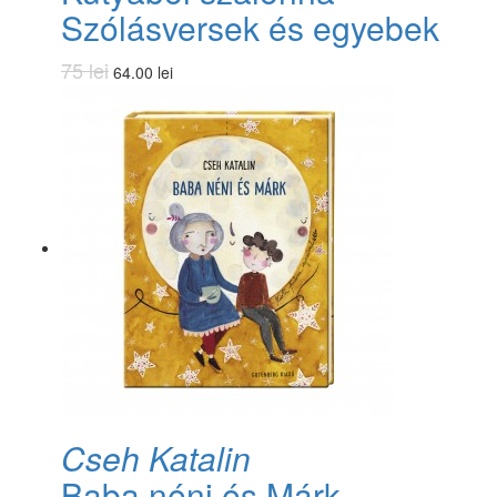
Szólásversek és egyebek
75 lei
64.00 lei
​Cseh Katalin
Baba néni és Márk