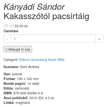
Kányádi Sándor
Kakasszótól pacsirtáig
25 lei
23.00 lei
Cantitate
-
+
Adaugă în coş
Categorii:
Editura Gutenberg Kiadó
Web
Ilustrator
: Kürti Andrea
Gen
: poezie
Format
: 190 x 162 mm
Număr pagini
: 14 oldal
Ediție
: cartonată
ISBN
: 978-606-94266-0-9
Anul publicării
: 2016 (Ed. a 2-a)
Limbă
: maghiară