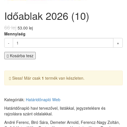
Időablak 2026 (10)
66 lej
53.00 lej
Mennyiség
-
+
Kosárba tesz
Siess! Már csak
1
termék van készleten.
Kategóriák:
Határidőnapló
Web
Határidőnapló havi tervezővel, listákkal, jegyzetelésre és
rajzolásra szánt oldalakkal.
André Ferenc,
Biró Sára,
Demeter Arnold,
Ferencz-Nagy Zoltán,