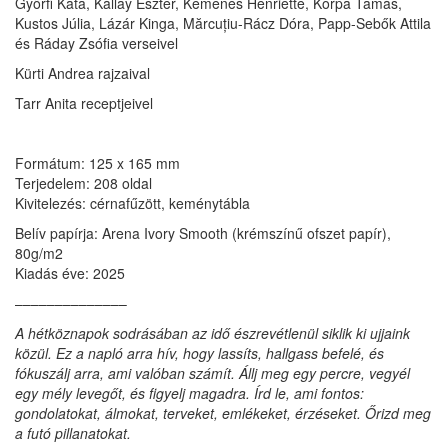
Győrfi Kata, Kállay Eszter, Kemenes Henriette, Korpa Tamás,
Kustos Júlia, Lázár Kinga, Mărcuțiu-Rácz Dóra, Papp-Sebők Attila
és Ráday Zsófia verseivel
Kürti Andrea
rajzaival
Tarr Anita
receptjeivel
Formátum: 125 x 165 mm
Terjedelem: 208 oldal
Kivitelezés: cérnafűzött, keménytábla
Belív papírja: Arena Ivory Smooth (krémszínű ofszet papír),
80g/m2
Kiadás éve: 2025
––––––––––––––
A hétköznapok sodrásában az idő észrevétlenül siklik ki ujjaink
közül. Ez a napló arra hív, hogy lassíts, hallgass befelé, és
fókuszálj arra, ami valóban számít. Állj meg egy percre, vegyél
egy mély levegőt, és figyelj magadra. Írd le, ami fontos:
gondolatokat, álmokat, terveket, emlékeket, érzéseket. Őrizd meg
a futó pillanatokat.