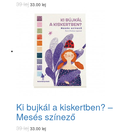
39 lej
33.00 lej
Ki bujkál a kiskertben? –
Mesés színező
39 lej
33.00 lej