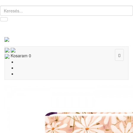
Toggle
Kosaram
0
navigat