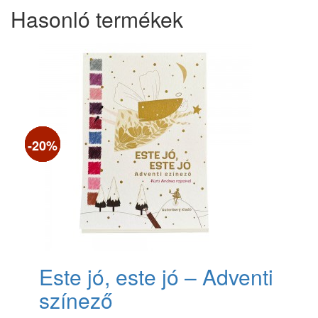
Hasonló termékek
-15%
-15%
-19%
-20%
Este jó, este jó – Adventi
színező