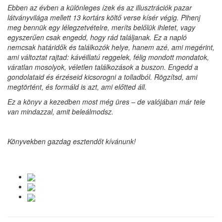
Ebben az évben a különleges ízek és az illusztrációk pazar
látványvilága mellett 13 kortárs költő verse kísér végig. Pihenj
meg bennük egy lélegzetvételre, meríts belőlük ihletet, vagy
egyszerűen csak engedd, hogy rád találjanak. Ez a napló
nemcsak határidők és találkozók helye, hanem azé, ami megérint,
ami változtat rajtad: kávéillatú reggelek, félig mondott mondatok,
váratlan mosolyok, véletlen találkozások a buszon. Engedd a
gondolataid és érzéseid kicsorogni a tolladból. Rögzítsd, ami
megtörtént, és formáld is azt, ami előtted áll.
Ez a könyv a kezedben most még üres – de valójában már tele
van mindazzal, amit beleálmodsz.
Könyvekben gazdag esztendőt kívánunk!