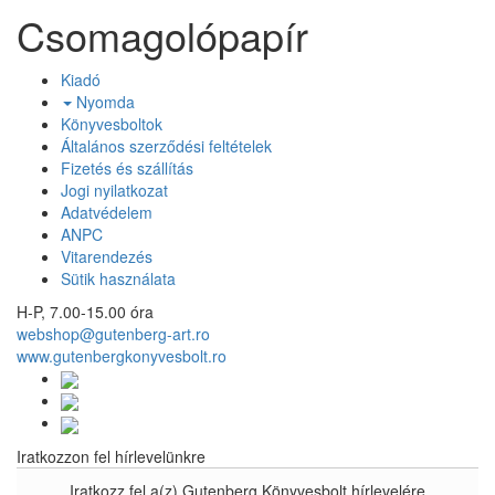
Csomagolópapír
Kiadó
Nyomda
Könyvesboltok
Általános szerződési feltételek
Fizetés és szállítás
Jogi nyilatkozat
Adatvédelem
ANPC
Vitarendezés
Sütik használata
H-P, 7.00-15.00 óra
webshop@gutenberg-art.ro
www.gutenbergkonyvesbolt.ro
Iratkozzon fel hírlevelünkre
Iratkozz fel a(z) Gutenberg Könyvesbolt hírlevelére