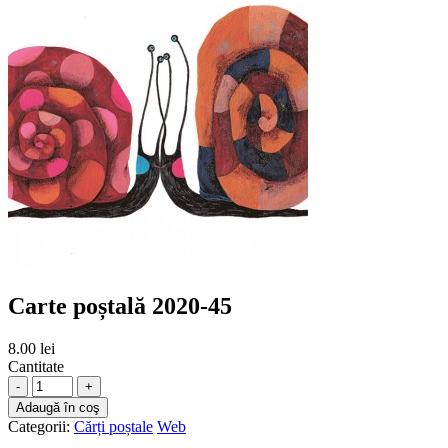
Carte poștală 2020-45
8.00 lei
Cantitate
-
+
Adaugă în coş
Categorii:
Cărți poștale
Web