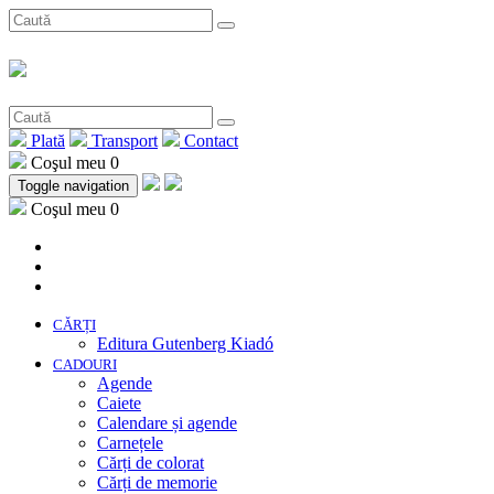
Plată
Transport
Contact
Coşul meu
0
Toggle navigation
Coşul meu
0
CĂRȚI
Editura Gutenberg Kiadó
CADOURI
Agende
Caiete
Calendare și agende
Carnețele
Cărți de colorat
Cărți de memorie