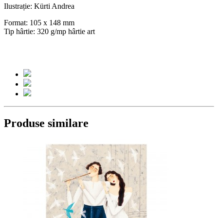
Ilustrație: Kürti Andrea
Format: 105 x 148 mm
Tip hârtie: 320 g/mp hârtie art
Produse similare