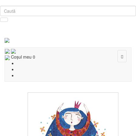
Toggle
Coşul meu
0
navigat