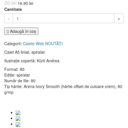
20 lei
16.90 lei
Cantitate
-
+
Adaugă în coş
Categorii:
Caiete
Web
NOUTĂȚI
Caiet A5 liniat, spiralat
Ilustrație copertă: Kürti Andrea
Format: A5
Ediție: spiralat
Număr de file: 80
Tip hârtie: Arena Ivory Smooth (hârtie offset de culoare crem), 80
g/mp