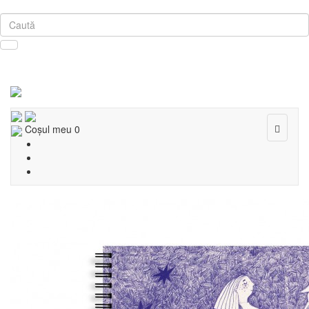
Toggle
Coşul meu
0
navigat