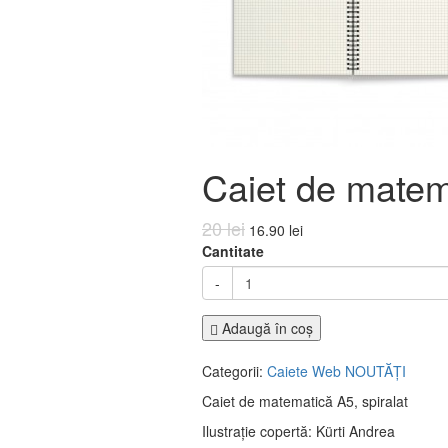
Caiet de matem
20 lei
16.90 lei
Cantitate
-
Adaugă în coş
Categorii:
Caiete
Web
NOUTĂȚI
Caiet de matematică A5, spiralat
Ilustrație copertă: Kürti Andrea