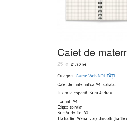
Caiet de matem
25 lei
21.90 lei
Categorii:
Caiete
Web
NOUTĂȚI
Caiet de matematică A4, spiralat
Ilustrație copertă: Kürti Andrea
Format: A4
Ediție: spiralat
Număr de file: 80
Tip hârtie: Arena Ivory Smooth (hârtie