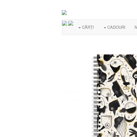
CĂRȚI
CADOURI
N