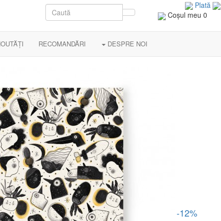
Plată
Coşul meu
0
OUTĂȚI
RECOMANDĂRI
DESPRE NOI
-12%