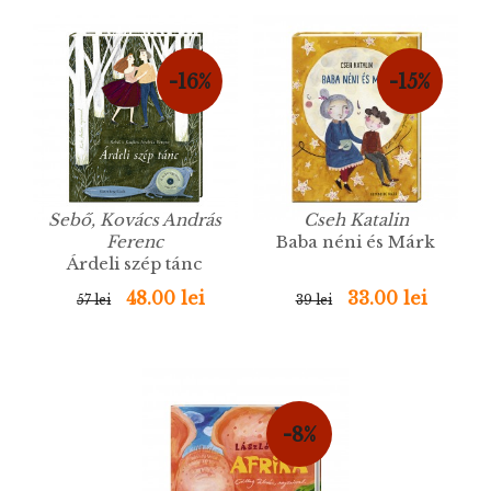
-16%
-15%
Sebő, Kovács András
​Cseh Katalin
Ferenc
Baba néni és Márk
Árdeli szép tánc
48.00 lei
33.00 lei
57 lei
39 lei
-8%