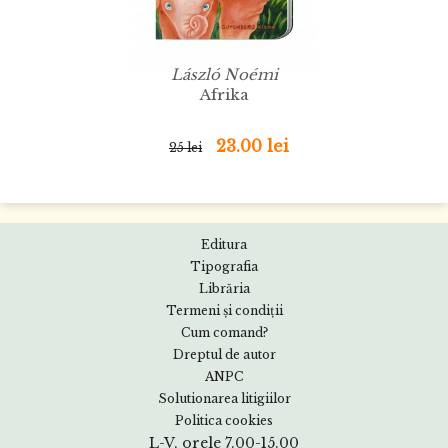
László Noémi
Afrika
23.00 lei
25 lei
Editura
Tipografia
Librăria
Termeni și condiții
Cum comand?
Dreptul de autor
ANPC
Solutionarea litigiilor
Politica cookies
L-V, orele 7.00-15.00