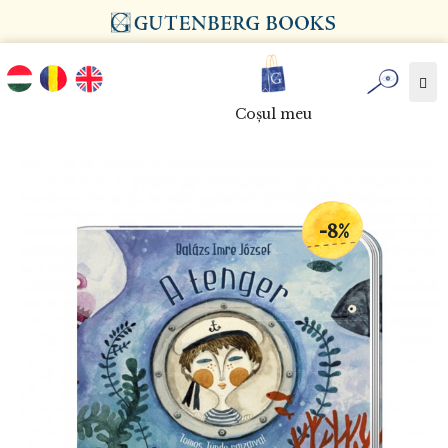
Tog
nav
Coşul meu
-8%