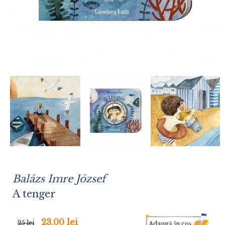
Balázs Imre József
A tenger
23.00 lei
25 lei
Adaugă în coş