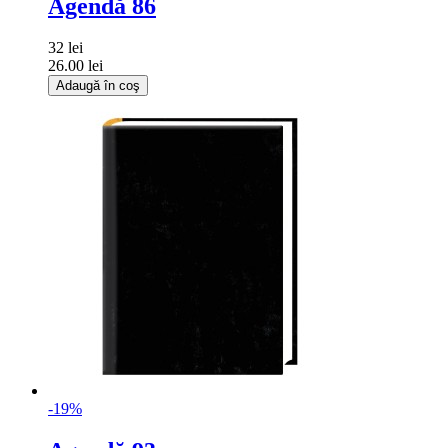
Agendă 86
32 lei
26.00 lei
Adaugă în coş
-19%