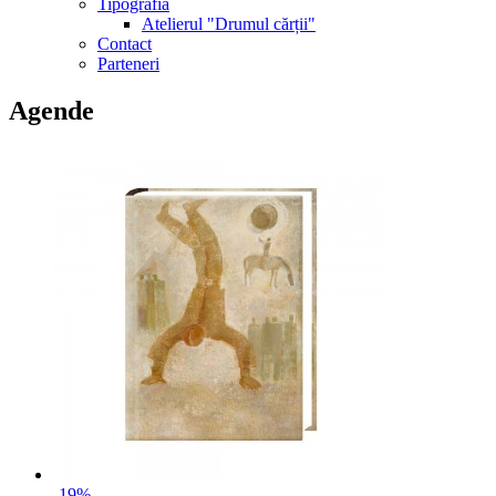
Tipografia
Atelierul "Drumul cărții"
Contact
Parteneri
Agende
-19%