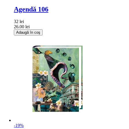
Agendă 106
32 lei
26.00 lei
Adaugă în coş
-19%