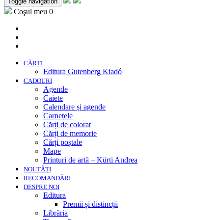
Toggle navigation
Coşul meu
0
CĂRȚI
Editura Gutenberg Kiadó
CADOURI
Agende
Caiete
Calendare și agende
Carnețele
Cărți de colorat
Cărți de memorie
Cărți poștale
Mape
Printuri de artă – Kürti Andrea
NOUTĂȚI
RECOMANDĂRI
DESPRE NOI
Editura
Premii și distincții
Librăria