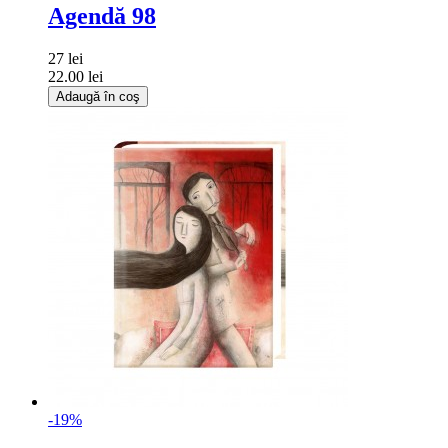
Agendă 98
27 lei
22.00 lei
Adaugă în coş
-19%