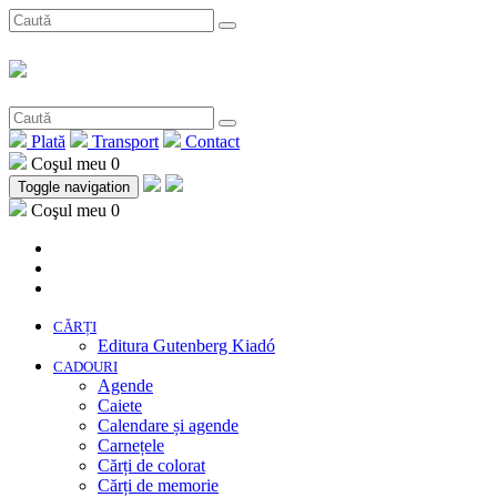
Plată
Transport
Contact
Coşul meu
0
Toggle navigation
Coşul meu
0
CĂRȚI
Editura Gutenberg Kiadó
CADOURI
Agende
Caiete
Calendare și agende
Carnețele
Cărți de colorat
Cărți de memorie