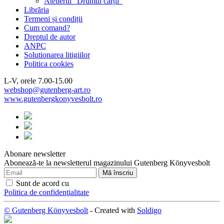
Atelierul "Drumul cărții"
Librăria
Termeni și condiții
Cum comand?
Dreptul de autor
ANPC
Solutionarea litigiilor
Politica cookies
L-V, orele 7.00-15.00
webshop@gutenberg-art.ro
www.gutenbergkonyvesbolt.ro
Abonare newsletter
Abonează-te la newsletterul magazinului Gutenberg Könyvesbolt
Sunt de acord cu
Politica de confidenţialitate
© Gutenberg Könyvesbolt
- Created with
Soldigo