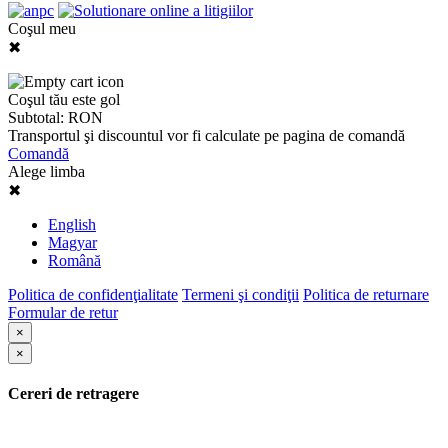
Coşul meu
✖
Coşul tău este gol
Subtotal:
RON
Transportul şi discountul vor fi calculate pe pagina de comandă
Comandă
Alege limba
✖
English
Magyar
Română
Politica de confidenţialitate
Termeni şi condiţii
Politica de returnare
Formular de retur
×
×
Cereri de retragere