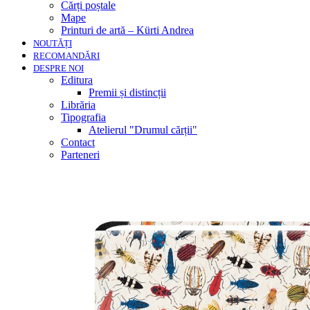
Cărți poștale
Mape
Printuri de artă – Kürti Andrea
NOUTĂȚI
RECOMANDĂRI
DESPRE NOI
Editura
Premii și distincții
Librăria
Tipografia
Atelierul "Drumul cărții"
Contact
Parteneri