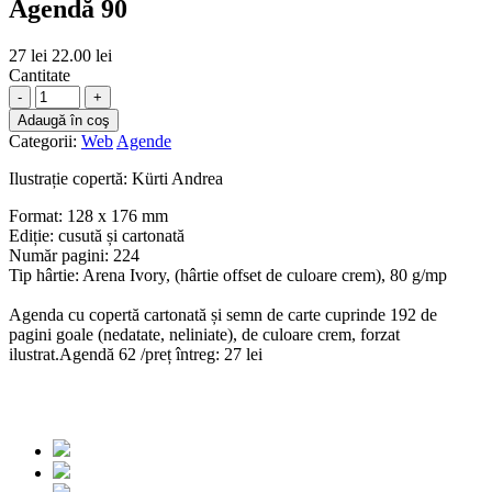
Agendă 90
27 lei
22.00 lei
Cantitate
-
+
Adaugă în coş
Categorii:
Web
Agende
Ilustrație copertă: Kürti Andrea
Format: 128 x 176 mm
Ediție: cusută și cartonată
Număr pagini: 224
Tip hârtie: Arena Ivory, (hârtie offset de culoare crem), 80 g/mp
Agenda cu copertă cartonată și semn de carte cuprinde 192 de
pagini goale (nedatate, neliniate), de culoare crem, forzat
ilustrat.
Agendă 62 /preț întreg: 27 lei