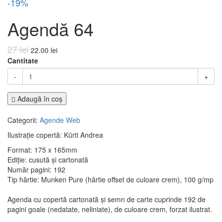
-19%
Agendă 64
27 lei
22.00 lei
Cantitate
-
+
Adaugă în coş
Categorii:
Agende
Web
Ilustrație copertă: Kürti Andrea
Format: 175 x 165mm
Ediție: cusută și cartonată
Număr pagini: 192
Tip hârtie: Munken Pure (hârtie offset de culoare crem), 100 g/mp
Agenda cu copertă cartonată și semn de carte cuprinde 192 de
pagini goale (nedatate, neliniate), de culoare crem, forzat ilustrat.