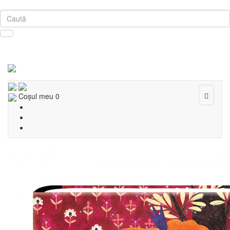
Toggle
Coşul meu
0
navigat